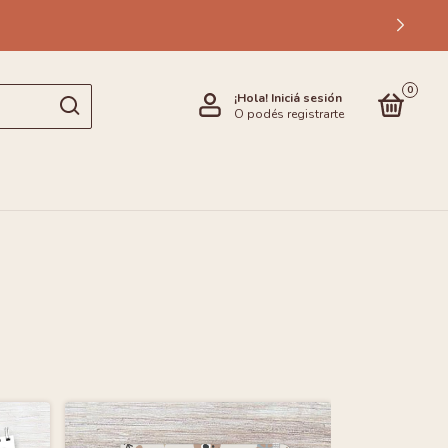
0
¡Hola!
Iniciá sesión
O podés registrarte